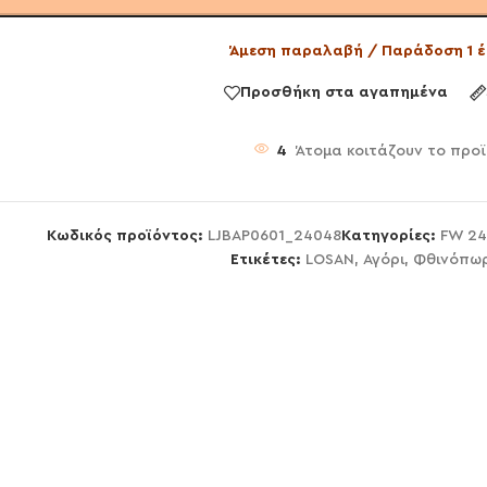
Άμεση παραλαβή / Παράδοση 1 έ
Προσθήκη στα αγαπημένα
4
Άτομα κοιτάζουν το προ
Κωδικός προϊόντος:
LJBAP0601_24048
Κατηγορίες:
FW 24
Ετικέτες:
LOSAN
,
Αγόρι
,
Φθινόπωρ