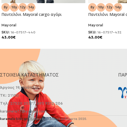
Παντελόνι Μayoral cargo αγόρι
Παντελόνι Μayoral 
Mayoral
Mayoral
NEO
NEO
SKU:
16-07517-440
SKU:
16-07517-432
43.00
€
43.00
€
ΣΤΟΙΧΕΊΑ ΚΑΤΑΣΤΉΜΑΤΟΣ
ΠΑ
Άργους 19, Ναύπλιο
ΤΚ: 21100
Τηλ: 27520 25377, 693 9212 206
karamela77@yahoo.com
karamela-kids.gr
| Βρεφικά - παιδικά ενδύματα 2020.