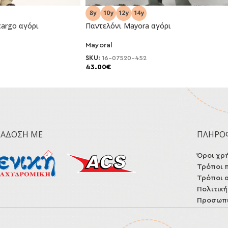
cargo αγόρι
Παντελόνι Μayora αγόρι
Mayoral
NEO
SKU:
16-07520-452
43.00
€
ΡΆΔΟΣΗ ΜΕ
ΠΛΗΡΟ
Όροι χρ
Τρόποι 
Τρόποι 
Πολιτικ
Προσωπι