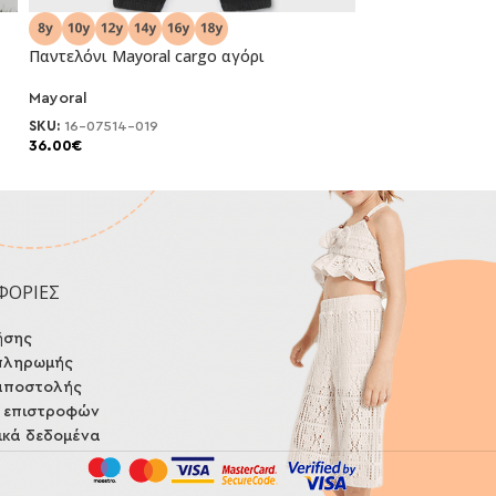
Παντελόνι Mayoral cargo αγόρι
Παντελόνι Mayor
Mayoral
Mayoral
NEO
NEO
SKU:
16-07514-019
SKU:
16-07514-018
36.00
€
36.00
€
ΦΟΡΙΕΣ
ήσης
πληρωμής
αποστολής
ή επιστροφών
κά δεδομένα