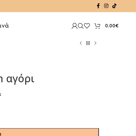
ινά
0.00
€
n αγόρι
Ι