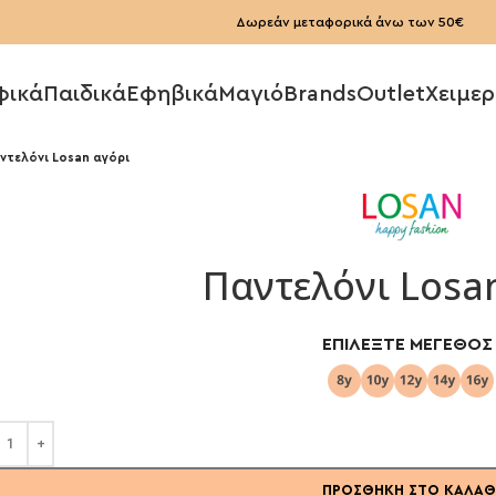
Δωρεάν μεταφορικά άνω των 50€
φικά
Παιδικά
Εφηβικά
Μαγιό
Brands
Outlet
Χειμερ
ντελόνι Losan αγόρι
Παντελόνι Losa
ΕΠΙΛΈΞΤΕ ΜΈΓΕΘΟΣ
ΠΡΟΣΘΉΚΗ ΣΤΟ ΚΑΛΆΘ