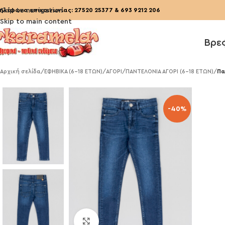
ηλέφωνα επικοινωνίας:
Skip to navigation
27520 25377
&
693 9212 206
Skip to main content
Βρε
Αρχική σελίδα
/
ΕΦΗΒΙΚΑ (6-18 ΕΤΩΝ)
/
ΑΓΟΡΙ
/
ΠΑΝΤΕΛΟΝΙΑ ΑΓΟΡΙ (6-18 ΕΤΩΝ)
/
Πα
-40%
Click to enlarge