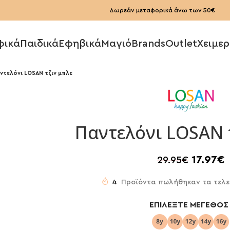
Δωρεάν μεταφορικά άνω των 50€
φικά
Παιδικά
Εφηβικά
Μαγιό
Brands
Outlet
Χειμερ
ντελόνι LOSAN τζιν μπλε
Παντελόνι LOSAN 
17.97
€
29.95
€
4
Προϊόντα πωλήθηκαν τα τελε
ΕΠΙΛΈΞΤΕ ΜΈΓΕΘΟΣ