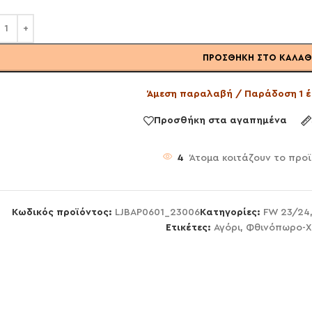
ΠΡΟΣΘΉΚΗ ΣΤΟ ΚΑΛΆΘ
Άμεση παραλαβή / Παράδοση 1 έ
Προσθήκη στα αγαπημένα
4
Άτομα κοιτάζουν το προ
Κωδικός προϊόντος:
LJBAP0601_23006
Κατηγορίες:
FW 23/24
Ετικέτες:
Αγόρι
,
Φθινόπωρο-Χ