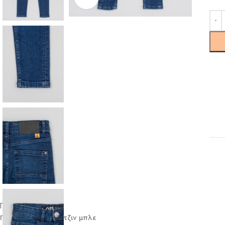
Περιγραφή
Παντελόνι LOSAN τζιν μπλε