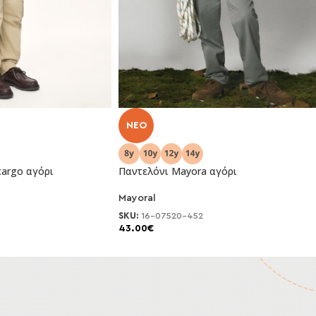
NEO
cargo αγόρι
Παντελόνι Μayora αγόρι
Mayoral
SKU:
16-07520-452
43.00
€