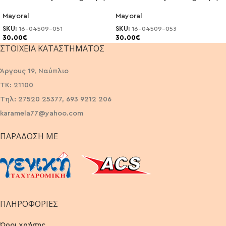
Mayoral
Mayoral
SKU:
16-04509-051
SKU:
16-04509-053
30.00
€
30.00
€
ΣΤΟΙΧΕΊΑ ΚΑΤΑΣΤΉΜΑΤΟΣ
Άργους 19, Ναύπλιο
ΤΚ: 21100
Τηλ: 27520 25377, 693 9212 206
karamela77@yahoo.com
ΠΑΡΆΔΟΣΗ ΜΕ
ΠΛΗΡΟΦΟΡΙΕΣ
Όροι χρήσης