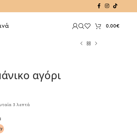
ινά
0.00
€
άνικο αγόρι
υταία 3 λεπτά