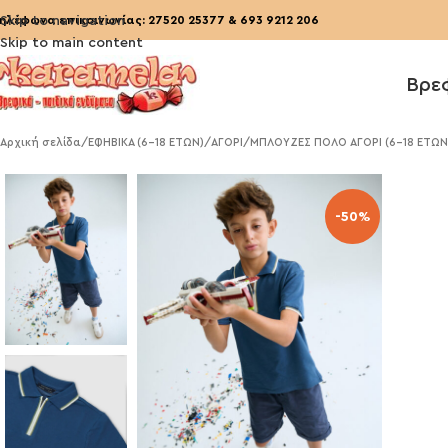
ηλέφωνα επικοινωνίας:
Skip to navigation
27520 25377
&
693 9212 206
Skip to main content
Βρε
Αρχική σελίδα
/
ΕΦΗΒΙΚΑ (6-18 ΕΤΩΝ)
/
ΑΓΟΡΙ
/
ΜΠΛΟΥΖΕΣ ΠΟΛΟ ΑΓΟΡΙ (6-18 ΕΤΩΝ
-50%