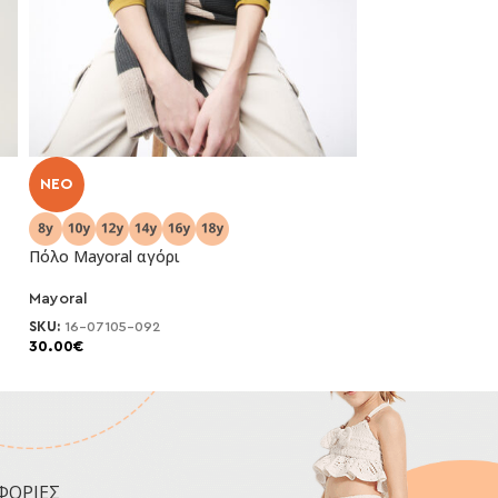
NEO
-50%
Πόλο Mayoral αγόρι
Πόλο Mayoral κο
Mayoral
Mayoral
SKU:
16-07105-092
SKU:
26-00890-07
30.00
€
7.00
€
14.00
€
ΦΟΡΙΕΣ