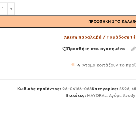
ΠΡΟΣΘΉΚΗ ΣΤΟ ΚΑΛΆΘ
Άμεση παραλαβή / Παράδοση 1 έ
Προσθήκη στα αγαπημένα
4
Άτομα κοιτάζουν το προ
Κωδικός προϊόντος:
26-06166-068
Κατηγορίες:
SS26
,
Μ
Ετικέτες:
MAYORAL
,
Αγόρι
,
Άνοιξ