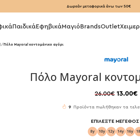
Δωρεάν μεταφορικά άνω των 50€
φικά
Παιδικά
Εφηβικά
Μαγιό
Brands
Outlet
Χειμερ
)
/
Πόλο Mayoral κοντομάνικο αγόρι
Πόλο Mayoral κοντομ
13.00
€
26.00
€
9
Προϊόντα πωλήθηκαν τα τελε
ΕΠΙΛΈΞΤΕ ΜΈΓΕΘΟΣ