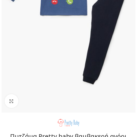
Click to enlarge
Πυτζάμα Pretty baby βαμβακερή αγόρι