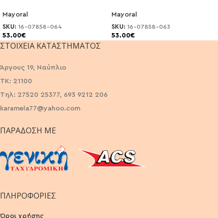
Mayoral
Mayoral
SKU:
16-07858-064
SKU:
16-07858-063
53.00
€
53.00
€
ΣΤΟΙΧΕΊΑ ΚΑΤΑΣΤΉΜΑΤΟΣ
Άργους 19, Ναύπλιο
ΤΚ: 21100
Τηλ: 27520 25377, 693 9212 206
karamela77@yahoo.com
ΠΑΡΆΔΟΣΗ ΜΕ
ΠΛΗΡΟΦΟΡΙΕΣ
Όροι χρήσης