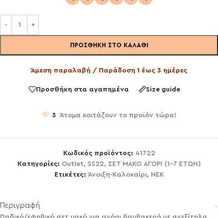
ΠΡΟΣΘΉΚΗ ΣΤΟ ΚΑΛΆΘΙ
Άμεση παραλαβή / Παράδοση 1 έως 3 ημέρες
Προσθήκη στα αγαπημένα
Size guide
3
Άτομα κοιτάζουν το προϊόν τώρα!
Κωδικός προϊόντος:
41722
Κατηγορίες:
Outlet
,
SS22
,
ΣΕΤ ΜΑΚΟ ΑΓΟΡΙ (1-7 ΕΤΩΝ)
Ετικέτες:
Άνοιξη-Καλοκαίρι
,
ΝΕΚ
Περιγραφή
Παδικό/εφηβικό σετ μακό για αγόρι,βαμβακερό με ανεξίτηλα