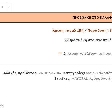
ΠΡΟΣΘΉΚΗ ΣΤΟ ΚΑΛΆΘ
Άμεση παραλαβή / Παράδοση 1 έ
Προσθήκη στα αγαπημέ
2
Άτομα κοιτάζουν το προ
Κωδικός προϊόντος:
26-01623-048
Κατηγορίες:
SS26
,
Σαλοπέτ
Ετικέτες:
MAYORAL
,
Αγόρι
,
Άνοιξ
ών.