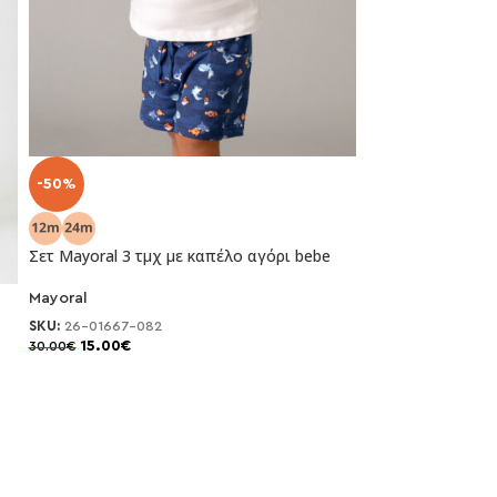
-50%
-50%
Σετ Mayoral 3 τμχ με καπέλο αγόρι bebe
Σετ Mayoral φόρμ
Mayoral
Mayoral
SKU:
26-01667-082
SKU:
26-01833-06
15.00
€
20.00
€
30.00
€
40.00
€