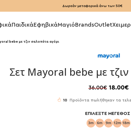
Δωρεάν μεταφορικά άνω των 50€
φικά
Παιδικά
Εφηβικά
Μαγιό
Brands
Outlet
Χειμερ
yoral bebe με τζιν σαλοπέτα αγόρι
Σετ Mayoral bebe με τζι
18.00
€
36.00
€
10
Προϊόντα πωλήθηκαν τα τελε
ΕΠΙΛΈΞΤΕ ΜΈΓΕΘΟΣ