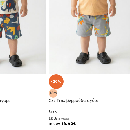
-20%
αγόρι
Σετ Trax βερμούδα αγόρι
trax
SKU:
49055
14.40
€
18.00
€