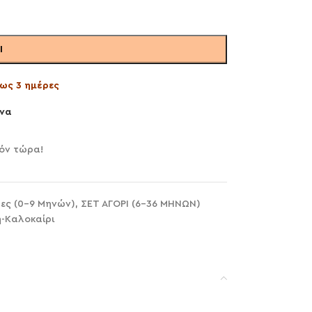
Ι
ως 3 ημέρες
να
ϊόν τώρα!
ες (0-9 Μηνών)
,
ΣΕΤ ΑΓΟΡΙ (6-36 ΜΗΝΩΝ)
η-Καλοκαίρι