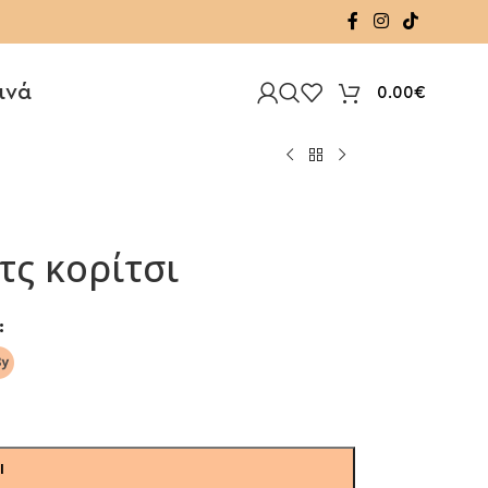
ινά
0.00
€
τς κορίτσι
Ι