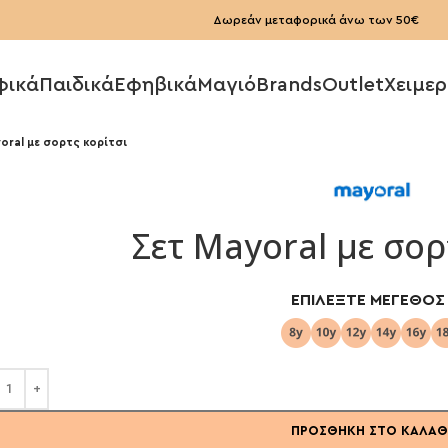
Δωρεάν μεταφορικά άνω των 50€
φικά
Παιδικά
Εφηβικά
Μαγιό
Brands
Outlet
Χειμερ
oral με σορτς κορίτσι
Σετ Mayoral με σορ
ΕΠΙΛΈΞΤΕ ΜΈΓΕΘΟΣ
ΠΡΟΣΘΉΚΗ ΣΤΟ ΚΑΛΆΘ