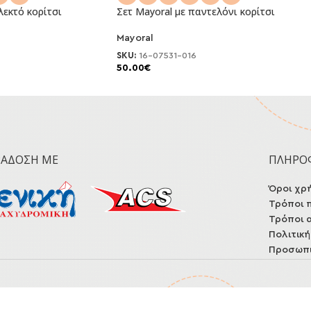
λεκτό κορίτσι
Σετ Mayoral με παντελόνι κορίτσι
Mayoral
NEO
SKU:
16-07531-016
50.00
€
ΡΆΔΟΣΗ ΜΕ
ΠΛΗΡΟ
Όροι χρ
Τρόποι 
Τρόποι 
Πολιτικ
Προσωπι