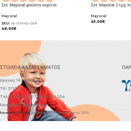
Σετ Μayoral φούστα κορίτσι
Σετ Μayoral 3 τμχ π
Mayoral
Mayoral
NEO
NEO
63.00
€
SKU:
16-07945-059
48.00
€
ΣΤΟΙΧΕΊΑ ΚΑΤΑΣΤΉΜΑΤΟΣ
ΠΑ
Άργους 19, Ναύπλιο
ΤΚ: 21100
Τηλ: 27520 25377, 693 9212 206
karamela77@yahoo.com
karamela-kids.gr
| Βρεφικά - παιδικά ενδύματα 2020.