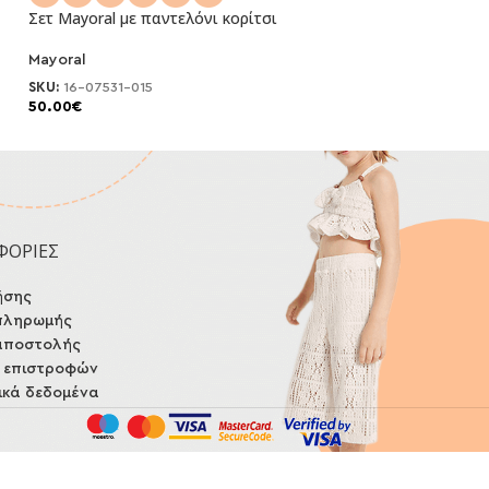
Σετ Mayoral με παντελόνι κορίτσι
Σετ Trax σορτς κ
Mayoral
trax
NEO
SKU:
16-07531-015
SKU:
49150
50.00
€
20.00
€
25.00
€
-20%
ΦΟΡΙΕΣ
ήσης
πληρωμής
αποστολής
ή επιστροφών
κά δεδομένα