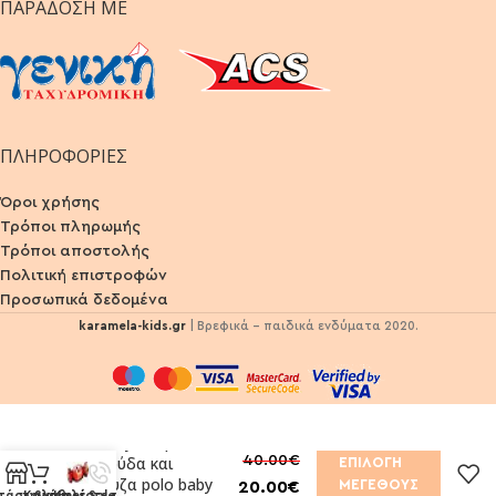
ΠΑΡΆΔΟΣΗ ΜΕ
ΠΛΗΡΟΦΟΡΙΕΣ
Όροι χρήσης
Τρόποι πληρωμής
Τρόποι αποστολής
Πολιτική επιστροφών
Προσωπικά δεδομένα
karamela-kids.gr
| Βρεφικά - παιδικά ενδύματα 2020.
Σετ Mayoral με
40.00
€
βερμούδα και
ΕΠΙΛΟΓΉ
μπλούζα polo baby
ΜΕΓΈΘΟΥΣ
20.00
€
τάστημα
Καλάθι
Summer Sales
Καλέστε τώρα