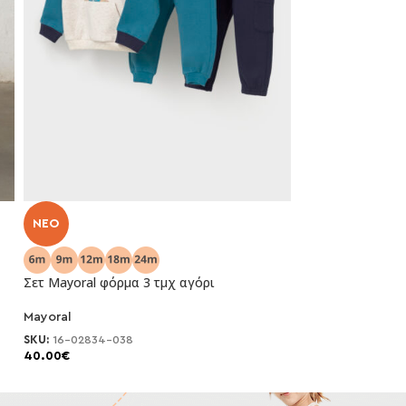
NEO
NEO
Σετ TRAX φόρμα 
Σετ Mayoral φόρμα 3 τμχ αγόρι
trax
Mayoral
SKU:
50565
27.00
€
SKU:
16-02834-038
40.00
€