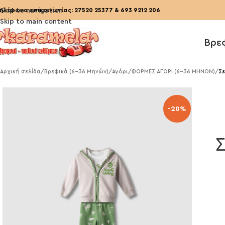
ηλέφωνα επικοινωνίας:
Skip to navigation
27520 25377
&
693 9212 206
Skip to main content
Βρε
Αρχική σελίδα
/
Βρεφικά (6-36 Μηνών)
/
Αγόρι
/
ΦΟΡΜΕΣ ΑΓΟΡΙ (6-36 ΜΗΝΩΝ)
/
Σε
-20%
Σ