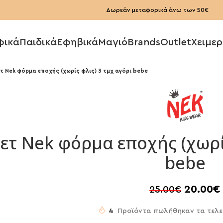
Δωρεάν μεταφορικά άνω των 50€
φικά
Παιδικά
Εφηβικά
Μαγιό
Brands
Outlet
Χειμερ
τ Nek φόρμα εποχής (χωρίς φλις) 3 τμχ αγόρι bebe
ετ Nek φόρμα εποχής (χωρί
bebe
20.00
€
25.00
€
4
Προϊόντα πωλήθηκαν τα τελε