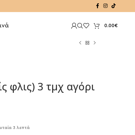
ινά
0.00
€
ς φλις) 3 τμχ αγόρι
υταία 3 λεπτά