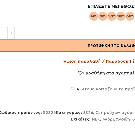
ΕΠΙΛΈΞΤΕ ΜΈΓΕΘΟΣ
ΠΡΟΣΘΉΚΗ ΣΤΟ ΚΑΛΆΘ
Άμεση παραλαβή / Παράδοση 1 έ
Προσθήκη στα αγαπημέ
4
Άτομα κοιτάζουν το προ
Κωδικός προϊόντος:
52326
Κατηγορίες:
SS26
,
Σετ ρούχων αγόρι
Ετικέτες:
NEK
,
Αγόρι
,
Άνοιξη-Κ