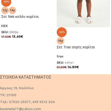
-20%
Σετ Nek κολάν κορίτσι
NEK
SKU:
23026
-20%
13.60
€
17.00
€
Σετ Trax σορτς κορίτσι
trax
SKU:
49141
16.80
€
21.00
€
ΣΤΟΙΧΕΊΑ ΚΑΤΑΣΤΉΜΑΤΟΣ
Άργους 19, Ναύπλιο
ΤΚ: 21100
Τηλ: 27520 25377, 693 9212 206
karamela77@yahoo.com