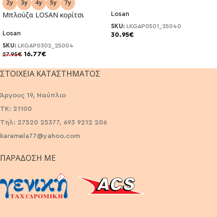
Μπλούζα LOSAN κορίτσι
Losan
SKU:
LKGAP0501_25040
Losan
30.95
€
SKU:
LKGAP0302_25004
16.77
€
27.95
€
ΣΤΟΙΧΕΊΑ ΚΑΤΑΣΤΉΜΑΤΟΣ
Άργους 19, Ναύπλιο
ΤΚ: 21100
Τηλ: 27520 25377, 693 9212 206
karamela77@yahoo.com
ΠΑΡΆΔΟΣΗ ΜΕ