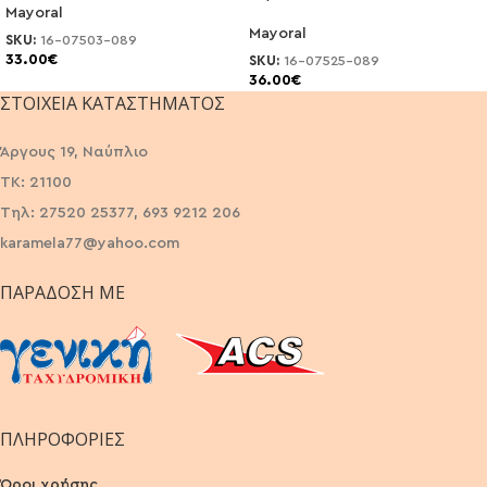
Mayoral
Mayoral
SKU:
16-07503-089
33.00
€
SKU:
16-07525-089
36.00
€
ΣΤΟΙΧΕΊΑ ΚΑΤΑΣΤΉΜΑΤΟΣ
Άργους 19, Ναύπλιο
ΤΚ: 21100
Τηλ: 27520 25377, 693 9212 206
karamela77@yahoo.com
ΠΑΡΆΔΟΣΗ ΜΕ
ΠΛΗΡΟΦΟΡΙΕΣ
Όροι χρήσης