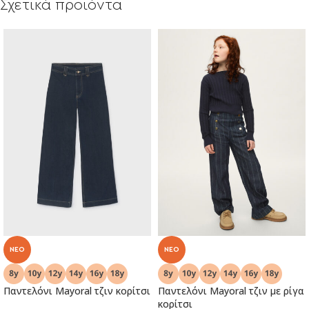
Σχετικά προϊόντα
NEO
NEO
Παντελόνι Μayoral τζιν κορίτσι
Παντελόνι Μayoral τζιν με ρίγα
κορίτσι