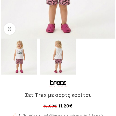
Click to enlarge
Σετ Trax με σορτς κορίτσι
11.20
€
14.00
€
5
Προϊόντα πωλήθηκαν τα τελευταία 3 λεπτά