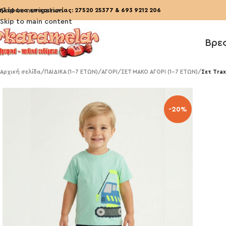
ηλέφωνα επικοινωνίας:
Skip to navigation
27520 25377
&
693 9212 206
Skip to main content
Βρε
Αρχική σελίδα
/
ΠΑΙΔΙΚΑ (1-7 ΕΤΩΝ)
/
ΑΓΟΡΙ
/
ΣΕΤ ΜΑΚΟ ΑΓΟΡΙ (1-7 ΕΤΩΝ)
/
Σετ Tra
-20%