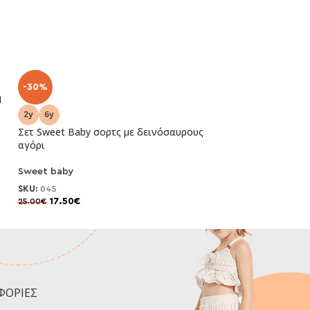
-30%
-30%
η
Σετ Sweet Baby σορτς με δεινόσαυρους
Σετ Sweet Baby σ
αγόρι
Sweet baby
Sweet baby
SKU:
049
16.80
€
24.00
€
SKU:
045
17.50
€
25.00
€
ΦΟΡΙΕΣ