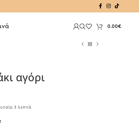
ινά
0.00
€
άκι αγόρι
υταία 3 λεπτά