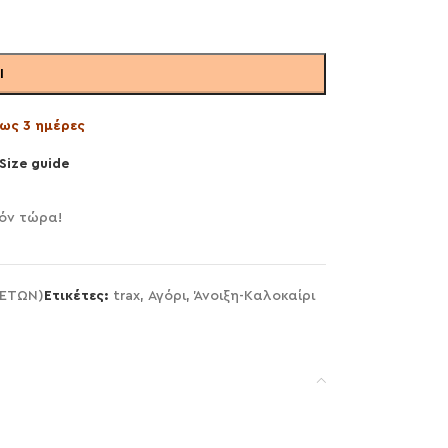
Ι
ως 3 ημέρες
Size guide
ϊόν τώρα!
 ΕΤΩΝ)
Ετικέτες:
trax
,
Αγόρι
,
Άνοιξη-Καλοκαίρι