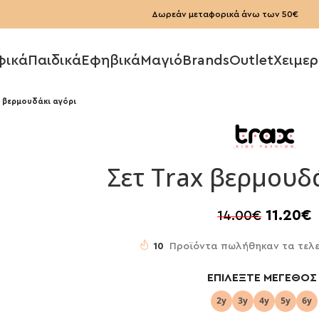
Δωρεάν μεταφορικά άνω των 50€
φικά
Παιδικά
Εφηβικά
Μαγιό
Brands
Outlet
Χειμερ
x βερμουδάκι αγόρι
Σετ Trax βερμουδ
11.20
€
14.00
€
10
Προϊόντα πωλήθηκαν τα τελε
ΕΠΙΛΈΞΤΕ ΜΈΓΕΘΟΣ