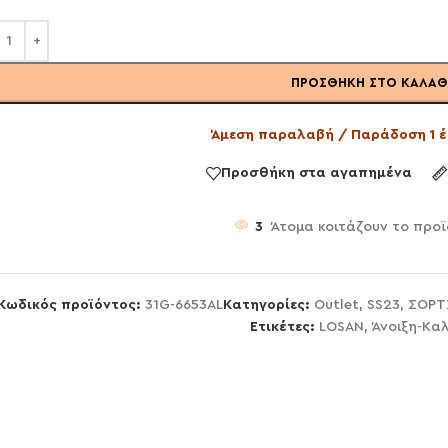
ΠΡΟΣΘΉΚΗ ΣΤΟ ΚΑΛΆΘ
Άμεση παραλαβή / Παράδοση 1 έ
Προσθήκη στα αγαπημένα
3
Άτομα κοιτάζουν το προϊ
Κωδικός προϊόντος:
31G-6653AL
Κατηγορίες:
Outlet
,
SS23
,
ΣΟΡΤ
Ετικέτες:
LOSAN
,
Άνοιξη-Καλ