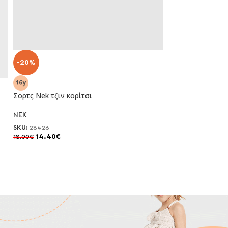
-20%
-50%
Σορτς Nek τζιν κορίτσι
NEK
Παντελόνι Mayor
SKU:
28426
κορίτσι
14.40
€
18.00
€
Mayoral
SKU:
26-06548-0
16.50
€
33.00
€