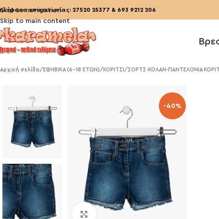
ηλέφωνα επικοινωνίας:
Skip to navigation
27520 25377
&
693 9212 206
Skip to main content
Βρε
Αρχική σελίδα
/
ΕΦΗΒΙΚΑ (6-18 ΕΤΩΝ)
/
ΚΟΡΙΤΣΙ
/
ΣΟΡΤΣ-ΚΟΛΑΝ-ΠΑΝΤΕΛΟΝΙΑ ΚΟΡΙΤΣ
-40%
Click to enlarge