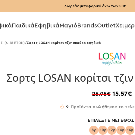
Δωρεάν μεταφορικά άνω των 50€
φικά
Παιδικά
Εφηβικά
Μαγιό
Brands
Outlet
Χειμερ
Ι (6-18 ΕΤΩΝ)
/
Σορτς LOSAN κορίτσι τζιν σκούρο εφηβικό
Σορτς LOSAN κορίτσι τζι
15.57
€
25.95
€
9
Προϊόντα πωλήθηκαν τα τελε
ΕΠΙΛΈΞΤΕ ΜΈΓΕΘΟΣ