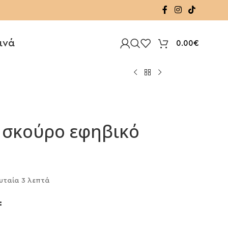
ινά
0.00
€
ν σκούρο εφηβικό
υταία 3 λεπτά