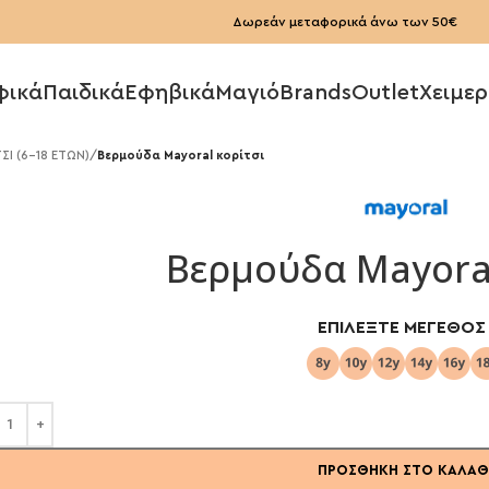
Δωρεάν μεταφορικά άνω των 50€
φικά
Παιδικά
Εφηβικά
Μαγιό
Brands
Outlet
Χειμερ
Ι (6-18 ΕΤΩΝ)
/
Βερμούδα Mayoral κορίτσι
Βερμούδα Mayoral
ΕΠΙΛΈΞΤΕ ΜΈΓΕΘΟΣ
ΠΡΟΣΘΉΚΗ ΣΤΟ ΚΑΛΆΘ