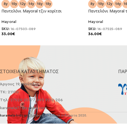
Παντελόνι Μayoral τζιν κορίτσι
Παντελόνι Μayoral τ
Mayoral
Mayoral
NEO
NEO
SKU:
16-07503-089
SKU:
16-07525-089
33.00
€
36.00
€
ΣΤΟΙΧΕΊΑ ΚΑΤΑΣΤΉΜΑΤΟΣ
ΠΑ
Άργους 19, Ναύπλιο
ΤΚ: 21100
Τηλ: 27520 25377, 693 9212 206
karamela77@yahoo.com
karamela-kids.gr
| Βρεφικά - παιδικά ενδύματα 2020.