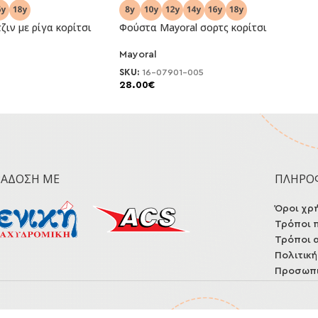
ζιν με ρίγα κορίτσι
Φούστα Μayoral σορτς κορίτσι
Mayoral
NEO
SKU:
16-07901-005
28.00
€
ΡΆΔΟΣΗ ΜΕ
ΠΛΗΡΟ
Όροι χρ
Τρόποι 
Τρόποι 
Πολιτικ
Προσωπι