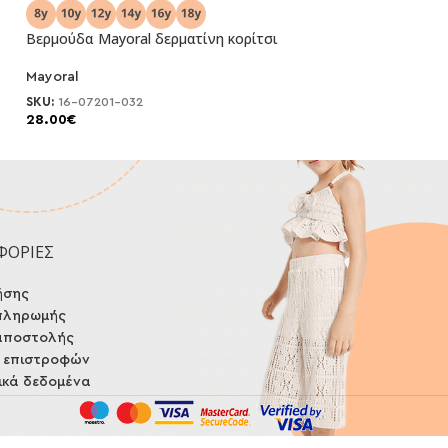
Βερμούδα Μayoral δερματίνη κορίτσι
Βερμούδα Μayora
Mayoral
Mayoral
NEO
NEO
SKU:
16-07201-032
SKU:
16-07201-031
28.00
€
28.00
€
ΦΟΡΙΕΣ
ήσης
πληρωμής
αποστολής
ή επιστροφών
κά δεδομένα