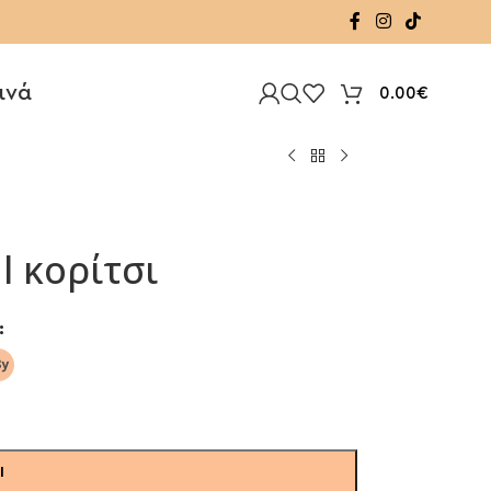
ινά
0.00
€
 κορίτσι
Ι