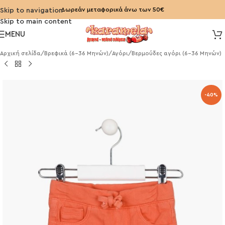
Δωρεάν μεταφορικά άνω των 50€
Skip to navigation
Skip to main content
MENU
Αρχική σελίδα
/
Βρεφικά (6-36 Μηνών)
/
Αγόρι
/
Βερμούδες αγόρι (6-36 Μηνών)
-40%