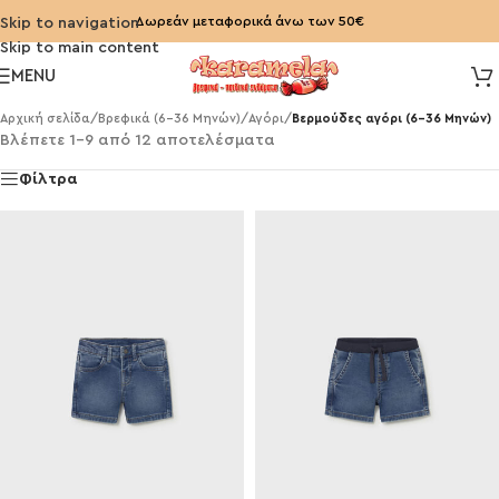
Δωρεάν μεταφορικά άνω των 50€
Skip to navigation
Skip to main content
MENU
Αρχική σελίδα
/
Βρεφικά (6-36 Μηνών)
/
Αγόρι
/
Βερμούδες αγόρι (6-36 Μηνών)
Βλέπετε 1–9 από 12 αποτελέσματα
Φίλτρα