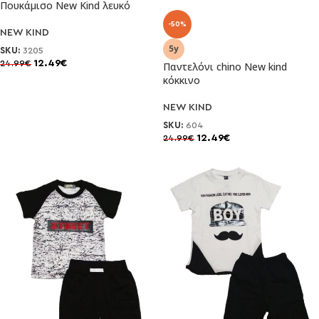
Πουκάμισο New Kind λευκό
-50%
NEW KIND
SKU:
3205
12.49
€
24.99
€
Παντελόνι chino New kind
κόκκινο
NEW KIND
SKU:
604
12.49
€
24.99
€