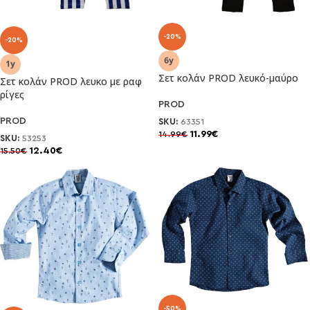
-20%
-20%
Σετ κολάν PROD λευκό-μαύρο
Σετ κολάν PROD λευκο με ραφ
ρίγες
PROD
PROD
SKU:
63351
11.99
€
14.99
€
SKU:
53253
12.40
€
15.50
€
-50%