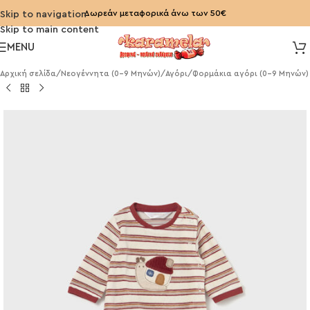
Δωρεάν μεταφορικά άνω των 50€
Skip to navigation
Skip to main content
MENU
Αρχική σελίδα
/
Νεογέννητα (0-9 Μηνών)
/
Αγόρι
/
Φορμάκια αγόρι (0-9 Μηνών)