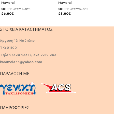
Mayoral
Mayoral
SKU:
15-02717-025
SKU:
15-02728-035
26.00
€
23.00
€
ΣΤΟΙΧΕΊΑ ΚΑΤΑΣΤΉΜΑΤΟΣ
Άργους 19, Ναύπλιο
ΤΚ: 21100
Τηλ: 27520 25377, 693 9212 206
karamela77@yahoo.com
ΠΑΡΆΔΟΣΗ ΜΕ
ΠΛΗΡΟΦΟΡΙΕΣ