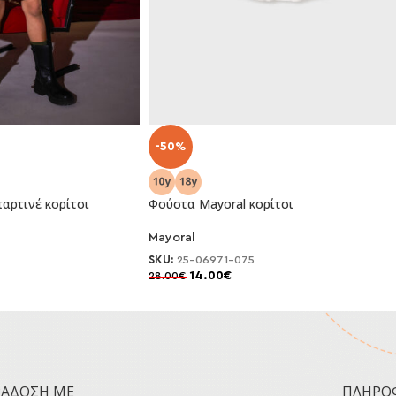
-50%
αρτινέ κορίτσι
Φούστα Mayoral κορίτσι
Mayoral
SKU:
25-06971-075
14.00
€
28.00
€
ΡΆΔΟΣΗ ΜΕ
ΠΛΗΡΟ