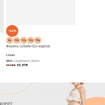
-40%
-30%
Φούστα LOSAN τζιν κορίτσι
Φούστα Mayoral 
Losan
SKU:
LJGAP0603_25001
Mayoral
23.97
€
39.95
€
SKU:
14-07971-02
21.00
€
30.00
€
ΦΟΡΙΕΣ