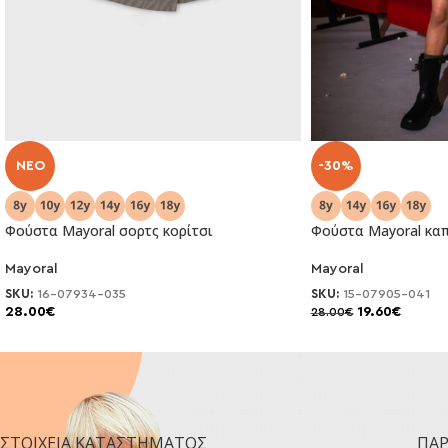
NEO
-30%
Φούστα Μayoral σορτς κορίτσι
Φούστα Mayoral καπ
Mayoral
Mayoral
SKU:
16-07934-035
SKU:
15-07905-041
28.00
€
19.60
€
28.00
€
ΣΤΟΙΧΕΊΑ ΚΑΤΑΣΤΉΜΑΤΟΣ
ΠΑ