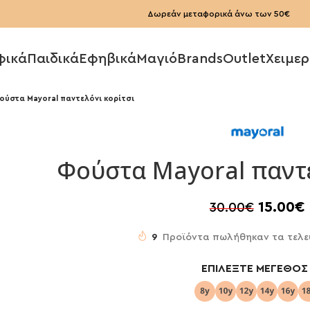
Δωρεάν μεταφορικά άνω των 50€
φικά
Παιδικά
Εφηβικά
Μαγιό
Brands
Outlet
Χειμερ
ούστα Mayoral παντελόνι κορίτσι
Φούστα Mayoral παντε
15.00
€
30.00
€
9
Προϊόντα πωλήθηκαν τα τελε
ΕΠΙΛΈΞΤΕ ΜΈΓΕΘΟΣ