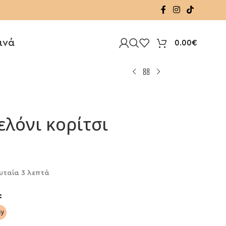
ινά
0.00
€
λόνι κορίτσι
υταία 3 λεπτά