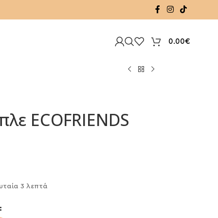
0.00
€
μπλε ECOFRIENDS
υταία 3 λεπτά