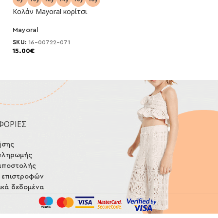
Κολάν Mayoral κορίτσι
Κολάν Mayoral κ
Mayoral
Mayoral
SKU:
16-00722-071
SKU:
16-00722-06
15.00
€
15.00
€
ΦΟΡΙΕΣ
ήσης
πληρωμής
αποστολής
ή επιστροφών
κά δεδομένα