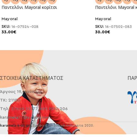
Παντελόνι Mayoral κορίτσι
Παντελόνι Mayoral 
Mayoral
Mayoral
SKU:
16-07524-028
SKU:
16-07502-083
33.00
€
30.00
€
ΣΤΟΙΧΕΊΑ ΚΑΤΑΣΤΉΜΑΤΟΣ
ΠΑ
Άργους 19, Ναύπλιο
ΤΚ: 21100
Τηλ: 27520 25377, 693 9212 206
karamela77@yahoo.com
karamela-kids.gr
| Βρεφικά - παιδικά ενδύματα 2020.