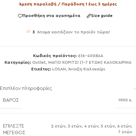
Άμεση παραλαβή / Παράδοση 1 έως 3 ημέρες
Προσθήκη στα αγαπημένα
Size guide
3
Άτομα κοιτάζουν το προϊόν τώρα!
Κωδικός προϊόντος:
616-4008AA
Κατηγορίες:
Outlet
,
ΜΑΓΙΟ ΚΟΡΙΤΣΙ (1-7 ΕΤΩΝ) ΚΑΛΟΚΑΙΡΙΝΑ
Ετικέτες:
LOSAN
,
Άνοιξη-Καλοκαίρι
Επιπλέον πληροφορίες
ΒΆΡΟΣ
1900 κ.
ΕΠΙΛΈΞΤΕ
2 ετών
,
3 ετών
,
4 ετών
,
5 ετών
,
6 ετών
,
7 ετών
ΜΈΓΕΘΟΣ