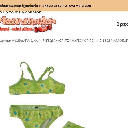
ηλέφωνα επικοινωνίας:
Skip to navigation
27520 25377
&
693 9212 206
Skip to main content
Βρε
Αρχική σελίδα
/
ΠΑΙΔΙΚΑ (1-7 ΕΤΩΝ)
/
ΚΟΡΙΤΣΙ
/
ΜΑΓΙΟ ΚΟΡΙΤΣΙ (1-7 ΕΤΩΝ) ΚΑΛΟΚΑΙ