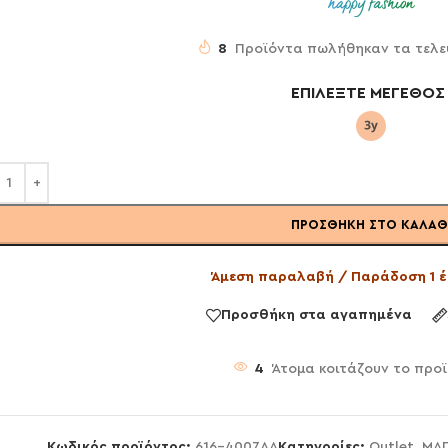
8
Προϊόντα πωλήθηκαν τα τελε
ΕΠΙΛΈΞΤΕ ΜΈΓΕΘΟΣ
ΠΡΟΣΘΉΚΗ ΣΤΟ ΚΑΛΆΘ
Άμεση παραλαβή / Παράδοση 1 έ
Προσθήκη στα αγαπημένα
4
Άτομα κοιτάζουν το προ
Κωδικός προϊόντος:
616-4007AA
Κατηγορίες:
Outlet
,
ΜΑΓ