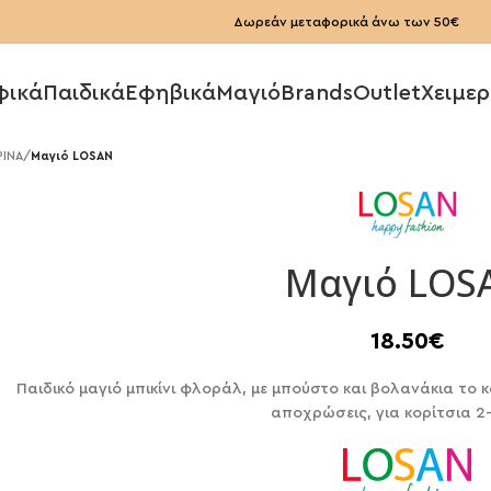
Δωρεάν μεταφορικά άνω των 50€
φικά
Παιδικά
Εφηβικά
Μαγιό
Brands
Outlet
Χειμερ
ΡΙΝΑ
/
Μαγιό LOSAN
Μαγιό LOS
18.50
€
Παιδικό μαγιό μπικίνι φλοράλ, με μπούστο και βολανάκια το
αποχρώσεις, για κορίτσια 2