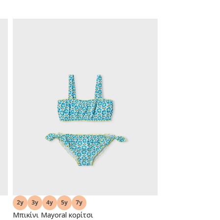
Μπικίνι Mayoral κορίτσι
Μπικίνι Mayoral