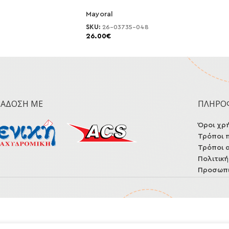
Mayoral
SKU:
26-03735-048
26.00
€
ΡΆΔΟΣΗ ΜΕ
ΠΛΗΡΟ
Όροι χρ
Τρόποι 
Τρόποι 
Πολιτικ
Προσωπι