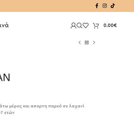
ινά
0.00
€
AN
 κάτω μέρος και ασορτη παρεό σε λαχανί
-7 ετών