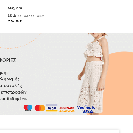
Mayoral
Mayoral
SKU:
26-03735-049
SKU:
25-03714-07
26.00
€
25.00
€
ΦΟΡΙΕΣ
ήσης
πληρωμής
αποστολής
ή επιστροφών
κά δεδομένα