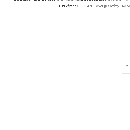
Ετικέτες:
LOSAN
,
lowQuantity
,
Άνο
2