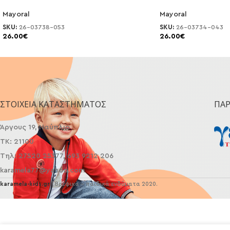
Mayoral
Mayoral
SKU:
26-03738-053
SKU:
26-03734-043
26.00
€
26.00
€
ΣΤΟΙΧΕΊΑ ΚΑΤΑΣΤΉΜΑΤΟΣ
ΠΑ
Άργους 19, Ναύπλιο
ΤΚ: 21100
Τηλ: 27520 25377, 693 9212 206
karamela77@yahoo.com
karamela-kids.gr
| Βρεφικά - παιδικά ενδύματα 2020.