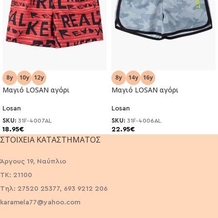
Μαγιό LOSAN αγόρι
Μαγιό LOSAN αγόρι
Losan
Losan
SKU:
31F-4007AL
SKU:
31F-4006AL
18.95
€
22.95
€
ΣΤΟΙΧΕΊΑ ΚΑΤΑΣΤΉΜΑΤΟΣ
Άργους 19, Ναύπλιο
ΤΚ: 21100
Τηλ: 27520 25377, 693 9212 206
karamela77@yahoo.com