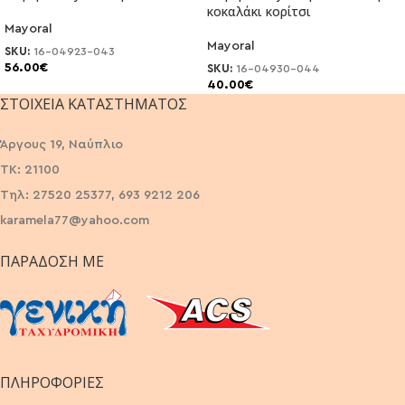
κοκαλάκι κορίτσι
Mayoral
Mayoral
SKU:
16-04923-043
56.00
€
SKU:
16-04930-044
40.00
€
ΣΤΟΙΧΕΊΑ ΚΑΤΑΣΤΉΜΑΤΟΣ
Άργους 19, Ναύπλιο
ΤΚ: 21100
Τηλ: 27520 25377, 693 9212 206
karamela77@yahoo.com
ΠΑΡΆΔΟΣΗ ΜΕ
ΠΛΗΡΟΦΟΡΙΕΣ