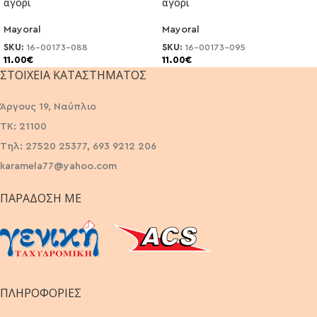
αγόρι
αγόρι
Mayoral
Mayoral
SKU:
16-00173-088
SKU:
16-00173-095
11.00
€
11.00
€
ΣΤΟΙΧΕΊΑ ΚΑΤΑΣΤΉΜΑΤΟΣ
Άργους 19, Ναύπλιο
ΤΚ: 21100
Τηλ: 27520 25377, 693 9212 206
karamela77@yahoo.com
ΠΑΡΆΔΟΣΗ ΜΕ
ΠΛΗΡΟΦΟΡΙΕΣ