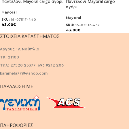
Παντελόνι Μayoral cargo αγόρι
Παντελόνι Μayoral cargo
αγόρι
Mayoral
Mayoral
SKU:
16-07517-440
43.00
€
SKU:
16-07517-432
43.00
€
ΣΤΟΙΧΕΊΑ ΚΑΤΑΣΤΉΜΑΤΟΣ
Άργους 19, Ναύπλιο
ΤΚ: 21100
Τηλ: 27520 25377, 693 9212 206
karamela77@yahoo.com
ΠΑΡΆΔΟΣΗ ΜΕ
ΠΛΗΡΟΦΟΡΙΕΣ