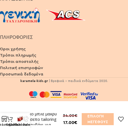
ΠΛΗΡΟΦΟΡΙΕΣ
Όροι χρήσης
Τρόποι πληρωμής
Τρόποι αποστολής
Πολιτική επιστροφών
Προσωπικά δεδομένα
karamela-kids.gr
| Βρεφικά - παιδικά ενδύματα 2020.
Παντελόνι Mayoral
ναυτικό μπλε μακρύ
34.00
€
ΕΠΙΛΟΓΉ
λοξότσεπο tailoring
ΜΕΓΈΘΟΥΣ
17.00
€
από βαμβάκι για
τάστημα
Καλάθι
Summer Sales
Καλέστε τώρα