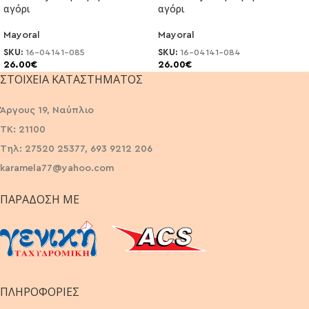
αγόρι
αγόρι
Mayoral
Mayoral
SKU:
16-04141-085
SKU:
16-04141-084
26.00
€
26.00
€
ΣΤΟΙΧΕΊΑ ΚΑΤΑΣΤΉΜΑΤΟΣ
Άργους 19, Ναύπλιο
ΤΚ: 21100
Τηλ: 27520 25377, 693 9212 206
karamela77@yahoo.com
ΠΑΡΆΔΟΣΗ ΜΕ
ΠΛΗΡΟΦΟΡΙΕΣ