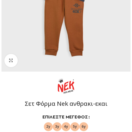
Click to enlarge
Σετ Φόρμα Nek ανθρακι-εκαι
ΕΠΙΛΈΞΤΕ ΜΈΓΕΘΟΣ