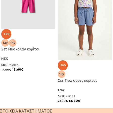
-20%
Σετ Nek κολάν κορίτσι
NEK
SKU:
23026
-20%
13.60
€
17.00
€
Σετ Trax σορτς κορίτσι
trax
SKU:
49141
16.80
€
21.00
€
ΣΤΟΙΧΕΊΑ ΚΑΤΑΣΤΉΜΑΤΟΣ