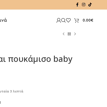
ινά
0.00
€
και πουκάμισο baby
υταία 3 λεπτά