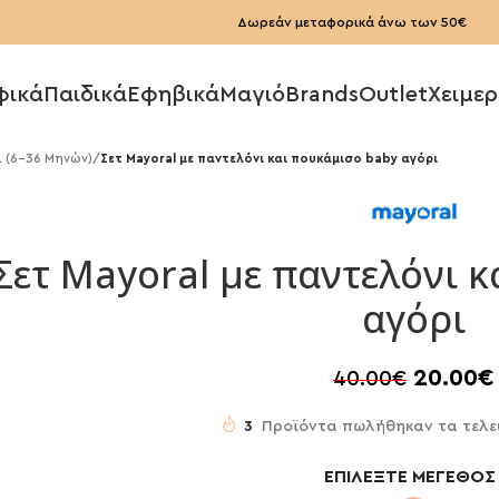
Δωρεάν μεταφορικά άνω των 50€
φικά
Παιδικά
Εφηβικά
Μαγιό
Brands
Outlet
Χειμερ
 (6-36 Μηνών)
/
Σετ Mayoral με παντελόνι και πουκάμισο baby αγόρι
Σετ Mayoral με παντελόνι 
αγόρι
20.00
€
40.00
€
3
Προϊόντα πωλήθηκαν τα τελε
ΕΠΙΛΈΞΤΕ ΜΈΓΕΘΟΣ