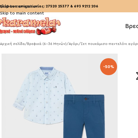
ηλέφωνα επικοινωνίας:
Skip to navigation
27520 25377
&
693 9212 206
Skip to main content
Βρε
Αρχική σελίδα
/
Βρεφικά (6-36 Μηνών)
/
Αγόρι
/
Σετ πουκάμισο-παντελόνι αγόρι
-50%