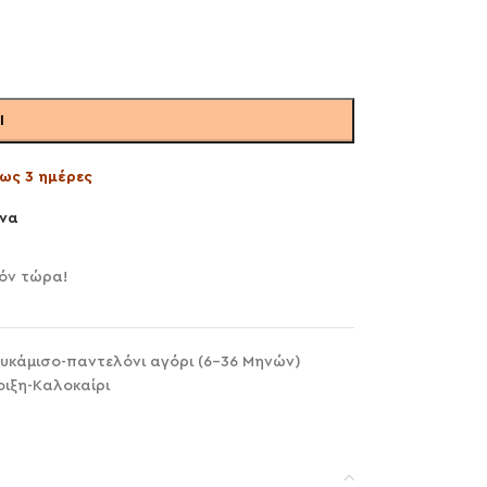
Ι
ως 3 ημέρες
να
όν τώρα!
υκάμισο-παντελόνι αγόρι (6-36 Μηνών)
οιξη-Καλοκαίρι