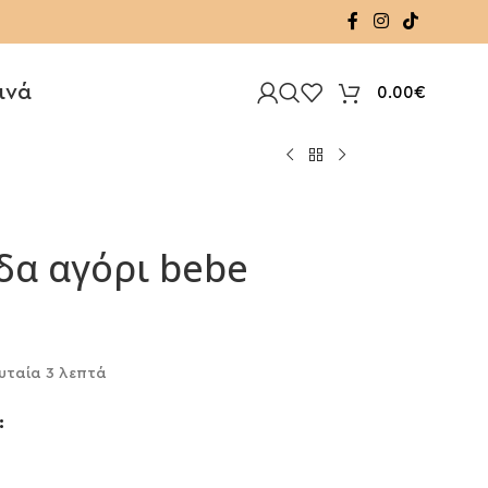
ινά
0.00
€
δα αγόρι bebe
υταία 3 λεπτά