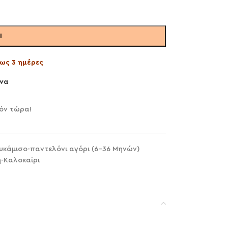
Ι
ως 3 ημέρες
να
ϊόν τώρα!
υκάμισο-παντελόνι αγόρι (6-36 Μηνών)
η-Καλοκαίρι