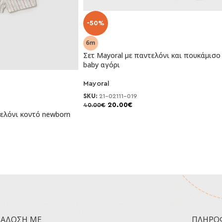
-50%
Σετ Mayoral με παντελόνι και πουκάμισο
baby αγόρι
Mayoral
SKU:
21-02111-019
20.00
€
40.00
€
τελόνι κοντό newborn
ΡΆΔΟΣΗ ΜΕ
ΠΛΗΡΟ