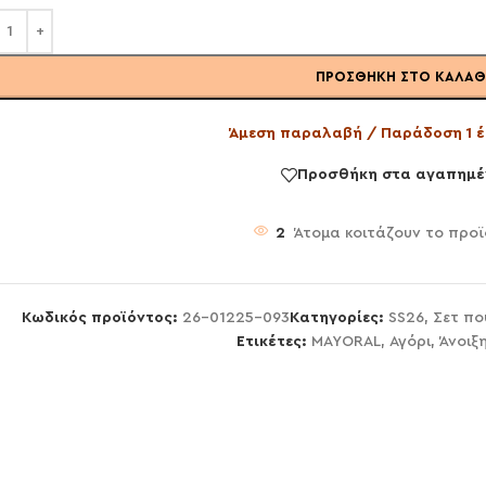
ΠΡΟΣΘΉΚΗ ΣΤΟ ΚΑΛΆΘ
Άμεση παραλαβή / Παράδοση 1 έ
Προσθήκη στα αγαπημέ
2
Άτομα κοιτάζουν το προ
Κωδικός προϊόντος:
26-01225-093
Κατηγορίες:
SS26
,
Σετ πο
Ετικέτες:
MAYORAL
,
Αγόρι
,
Άνοιξ