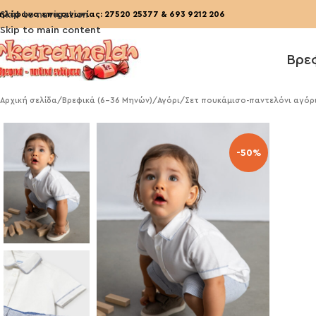
ηλέφωνα επικοινωνίας:
Skip to navigation
27520 25377
&
693 9212 206
Skip to main content
Βρε
Αρχική σελίδα
/
Βρεφικά (6-36 Μηνών)
/
Αγόρι
/
Σετ πουκάμισο-παντελόνι αγόρι
-50%