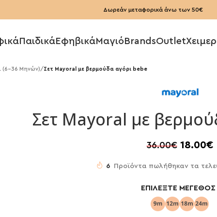
Δωρεάν μεταφορικά άνω των 50€
φικά
Παιδικά
Εφηβικά
Μαγιό
Brands
Outlet
Χειμερ
 (6-36 Μηνών)
/
Σετ Mayoral με βερμούδα αγόρι bebe
Σετ Mayoral με βερμού
18.00
€
36.00
€
6
Προϊόντα πωλήθηκαν τα τελε
ΕΠΙΛΈΞΤΕ ΜΈΓΕΘΟΣ