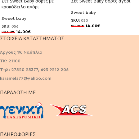
Σετ Sweet Baby σορτς με
Σετ Sweet Baby σορτς αγόρι
κροκόδειλο αγόρι
Sweet baby
Sweet baby
SKU:
050
14.00
€
20.00
€
SKU:
056
14.00
€
20.00
€
ΣΤΟΙΧΕΊΑ ΚΑΤΑΣΤΉΜΑΤΟΣ
Άργους 19, Ναύπλιο
ΤΚ: 21100
Τηλ: 27520 25377, 693 9212 206
karamela77@yahoo.com
ΠΑΡΆΔΟΣΗ ΜΕ
ΠΛΗΡΟΦΟΡΙΕΣ