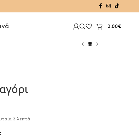
ινά
0.00
€
 αγόρι
υταία 3 λεπτά