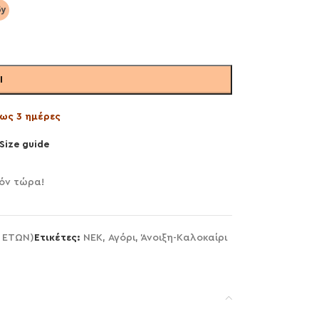
Ι
ως 3 ημέρες
Size guide
όν τώρα!
8 ΕΤΩΝ)
Ετικέτες:
NEK
,
Αγόρι
,
Άνοιξη-Καλοκαίρι