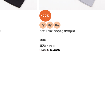
-20%
ι
Σετ Trax σορτς αγόρια
trax
SKU:
49317
13.60
€
17.00
€