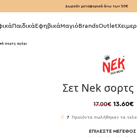
Δωρεάν μεταφορικά άνω των 50€
φικά
Παιδικά
Εφηβικά
Μαγιό
Brands
Outlet
Χειμερ
ek σορτς αγόρι
Σετ Nek σορτς
13.60
€
17.00
€
7
Προϊόντα πωλήθηκαν τα τελε
ΕΠΙΛΈΞΤΕ ΜΈΓΕΘΟΣ