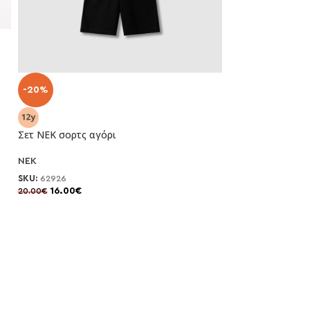
-20%
Σετ NEK σορτς αγόρι
NEK
SKU:
62926
16.00
€
20.00
€
-20%
Σετ Trax με βερμ
trax
SKU:
49348
20.00
€
25.00
€