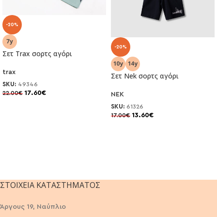
-20%
-20%
Σετ Trax σορτς αγόρι
trax
Σετ Nek σορτς αγόρι
SKU:
49346
17.60
€
22.00
€
NEK
SKU:
61326
13.60
€
17.00
€
ΣΤΟΙΧΕΊΑ ΚΑΤΑΣΤΉΜΑΤΟΣ
Άργους 19, Ναύπλιο