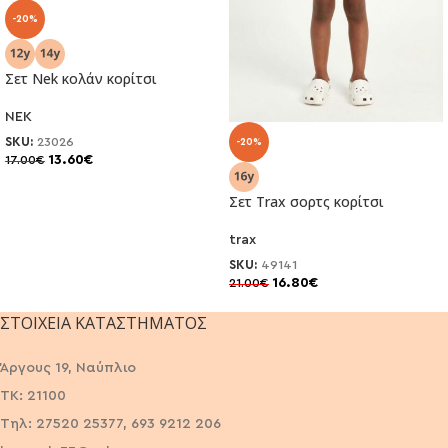
-20%
Σετ Nek κολάν κορίτσι
NEK
SKU:
23026
-20%
13.60
€
17.00
€
Σετ Trax σορτς κορίτσι
trax
SKU:
49141
16.80
€
21.00
€
ΣΤΟΙΧΕΊΑ ΚΑΤΑΣΤΉΜΑΤΟΣ
Άργους 19, Ναύπλιο
ΤΚ: 21100
Τηλ: 27520 25377, 693 9212 206