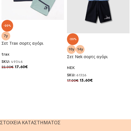
-20%
-20%
Σετ Trax σορτς αγόρι
trax
Σετ Nek σορτς αγόρι
SKU:
49346
17.60
€
22.00
€
NEK
SKU:
61326
13.60
€
17.00
€
ΣΤΟΙΧΕΊΑ ΚΑΤΑΣΤΉΜΑΤΟΣ