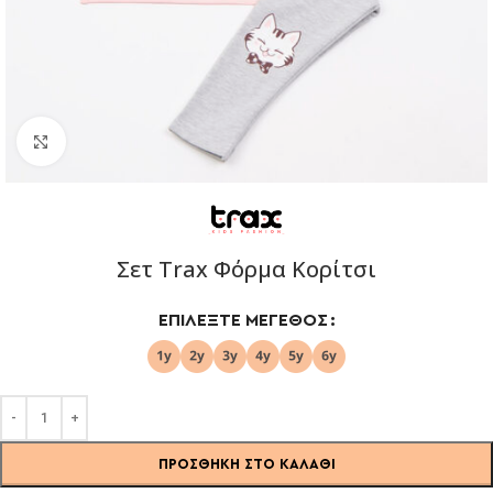
Click to enlarge
Σετ Trax Φόρμα Κορίτσι
ΕΠΙΛΈΞΤΕ ΜΈΓΕΘΟΣ
ΠΡΟΣΘΉΚΗ ΣΤΟ ΚΑΛΆΘΙ