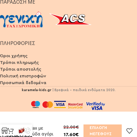
ΠΑΡΆΔΟΣΗ ΜΕ
ΠΛΗΡΟΦΟΡΙΕΣ
Όροι χρήσης
Τρόποι πληρωμής
Τρόποι αποστολής
Πολιτική επιστροφών
Προσωπικά δεδομένα
karamela-kids.gr
| Βρεφικά - παιδικά ενδύματα 2020.
22.00
€
Σετ Trax με
ΕΠΙΛΟΓΉ
βερμούδα αγόρι
ΜΕΓΈΘΟΥΣ
17.60
€
τάστημα
Καλάθι
Summer Sales
Καλέστε τώρα