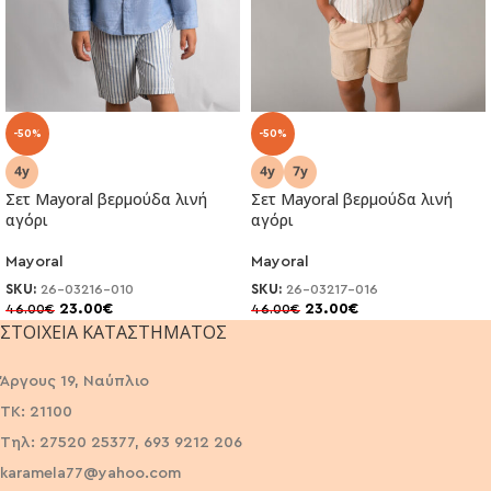
-50%
-50%
Σετ Mayoral βερμούδα λινή
Σετ Mayoral βερμούδα λινή
αγόρι
αγόρι
Mayoral
Mayoral
SKU:
26-03216-010
SKU:
26-03217-016
23.00
€
23.00
€
46.00
€
46.00
€
ΣΤΟΙΧΕΊΑ ΚΑΤΑΣΤΉΜΑΤΟΣ
Άργους 19, Ναύπλιο
ΤΚ: 21100
Τηλ: 27520 25377, 693 9212 206
karamela77@yahoo.com