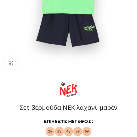
Click to enlarge
Σετ βερμούδα ΝΕΚ λαχανί-μαρέν
ΕΠΙΛΈΞΤΕ ΜΈΓΕΘΟΣ