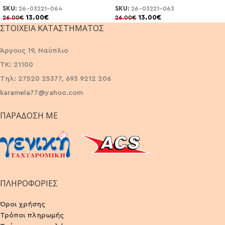
SKU:
26-03221-064
SKU:
26-03221-063
13.00
€
13.00
€
26.00
€
26.00
€
ΣΤΟΙΧΕΊΑ ΚΑΤΑΣΤΉΜΑΤΟΣ
Άργους 19, Ναύπλιο
ΤΚ: 21100
Τηλ: 27520 25377, 693 9212 206
karamela77@yahoo.com
ΠΑΡΆΔΟΣΗ ΜΕ
ΠΛΗΡΟΦΟΡΙΕΣ
Όροι χρήσης
Τρόποι πληρωμής