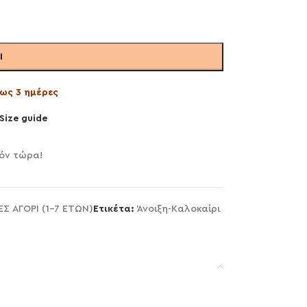
Ι
ως 3 ημέρες
Size guide
όν τώρα!
Σ ΑΓΟΡΙ (1-7 ΕΤΩΝ)
Ετικέτα:
Άνοιξη-Καλοκαίρι