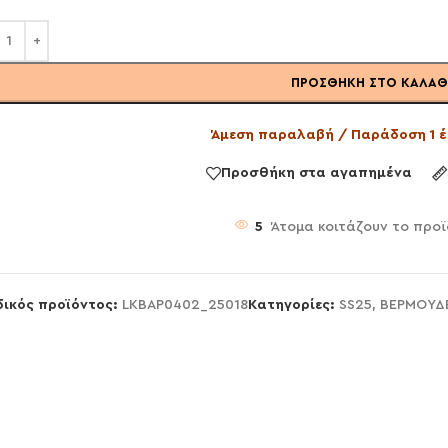
ΠΡΟΣΘΉΚΗ ΣΤΟ ΚΑΛΆΘ
Άμεση παραλαβή / Παράδοση 1 έ
Προσθήκη στα αγαπημένα
5
Άτομα κοιτάζουν το προϊ
ικός προϊόντος:
LKBAP0402_25018
Κατηγορίες:
SS25
,
ΒΕΡΜΟΥΔΕ