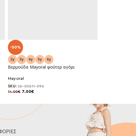
-50%
-50%
Βερμούδα Mayoral φούτερ αγόρι
Βερμούδα Mayora
Mayoral
Mayoral
SKU:
26-00611-096
SKU:
26-00611-09
7.00
€
7.00
€
14.00
€
14.00
€
ΦΟΡΙΕΣ