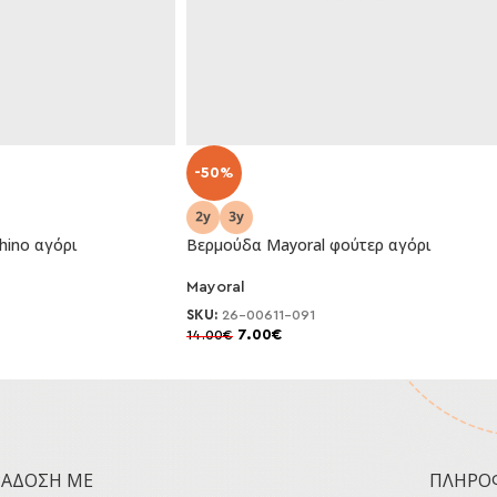
-50%
hino αγόρι
Βερμούδα Mayoral φούτερ αγόρι
Mayoral
SKU:
26-00611-091
7.00
€
14.00
€
ΡΆΔΟΣΗ ΜΕ
ΠΛΗΡΟ