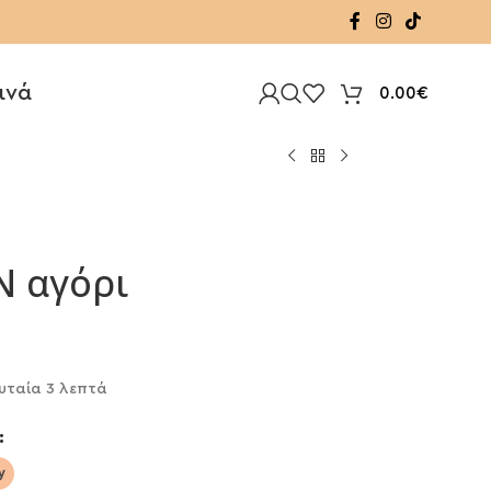
ινά
0.00
€
N αγόρι
υταία 3 λεπτά