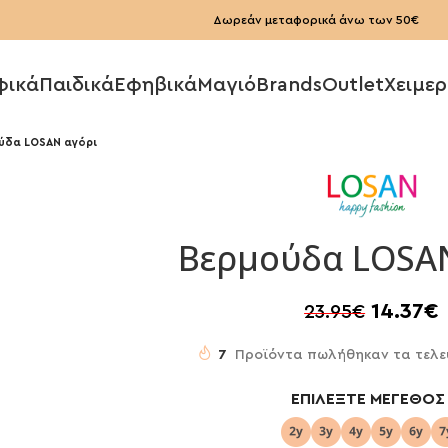
Δωρεάν μεταφορικά άνω των 50€
φικά
Παιδικά
Εφηβικά
Μαγιό
Brands
Outlet
Χειμερ
ύδα LOSAN αγόρι
Βερμούδα LOSA
14.37
€
23.95
€
7
Προϊόντα πωλήθηκαν τα τελε
ΕΠΙΛΈΞΤΕ ΜΈΓΕΘΟΣ