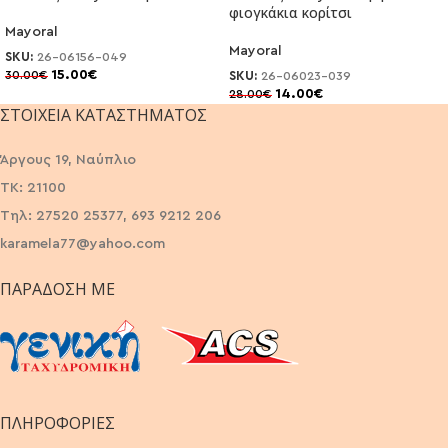
φιογκάκια κορίτσι
Mayoral
Mayoral
SKU:
26-06156-049
15.00
€
30.00
€
SKU:
26-06023-039
14.00
€
28.00
€
ΣΤΟΙΧΕΊΑ ΚΑΤΑΣΤΉΜΑΤΟΣ
Άργους 19, Ναύπλιο
ΤΚ: 21100
Τηλ: 27520 25377, 693 9212 206
karamela77@yahoo.com
ΠΑΡΆΔΟΣΗ ΜΕ
ΠΛΗΡΟΦΟΡΙΕΣ