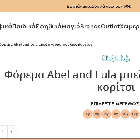
Δωρεάν μεταφορικά άνω των 50€
φικά
Παιδικά
Εφηβικά
Μαγιό
Brands
Outlet
Χειμερ
Φόρεμα Abel and Lula μπεζ σκούρο πούλιες κορίτσι
Φόρεμα Abel and Lula μπε
κορίτσι
ΕΠΙΛΈΞΤΕ ΜΈΓΕΘΟΣ