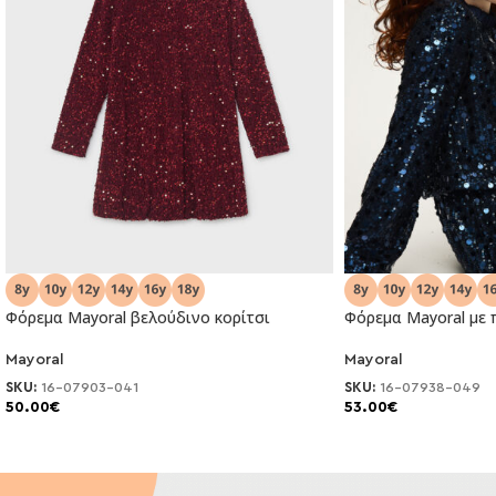
Φόρεμα Mayoral βελούδινο κορίτσι
Φόρεμα Mayoral με π
Mayoral
Mayoral
NEO
NEO
SKU:
16-07903-041
SKU:
16-07938-049
50.00
€
53.00
€