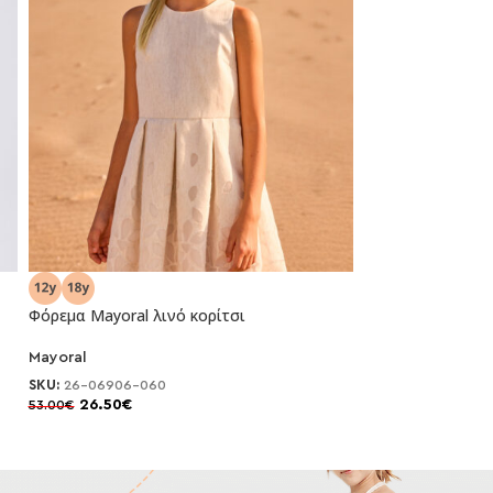
Φόρεμα Mayoral λινό κορίτσι
Φόρεμα Mayoral 
Mayoral
Mayoral
-50%
-50%
SKU:
26-06906-060
SKU:
26-06907-0
26.50
€
16.50
€
53.00
€
33.00
€