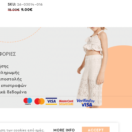
SKU:
26-03014-016
SKU:
26-03007-08
9.00
€
9.00
€
18.00
€
18.00
€
ΦΟΡΙΕΣ
ήσης
πληρωμής
αποστολής
ή επιστροφών
κά δεδομένα
MORE INFO
ACCEPT
ήση των cookies από εμάς.