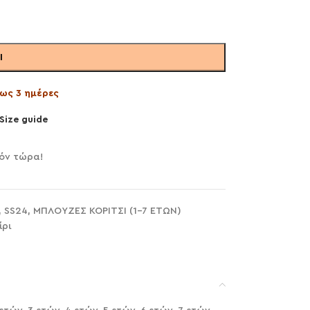
Ι
ως 3 ημέρες
Size guide
όν τώρα!
,
SS24
,
ΜΠΛΟΥΖΕΣ ΚΟΡΙΤΣΙ (1-7 ΕΤΩΝ)
ίρι