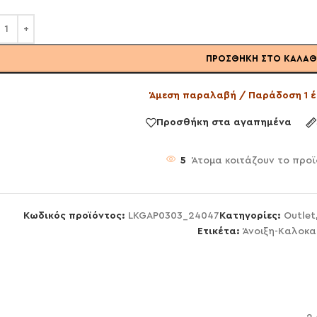
ΠΡΟΣΘΉΚΗ ΣΤΟ ΚΑΛΆΘ
Άμεση παραλαβή / Παράδοση 1 έ
Προσθήκη στα αγαπημένα
5
Άτομα κοιτάζουν το προϊ
Κωδικός προϊόντος:
LKGAP0303_24047
Κατηγορίες:
Outlet
Ετικέτα:
Άνοιξη-Καλοκα