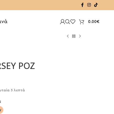
ινά
0.00
€
RSEY ΡΟΖ
υταία 3 λεπτά