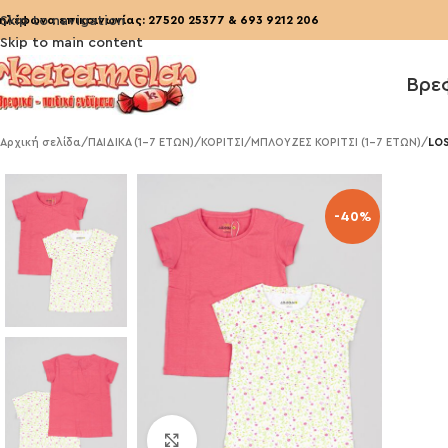
ηλέφωνα επικοινωνίας:
Skip to navigation
27520 25377
&
693 9212 206
Skip to main content
Βρε
Αρχική σελίδα
/
ΠΑΙΔΙΚΑ (1-7 ΕΤΩΝ)
/
ΚΟΡΙΤΣΙ
/
ΜΠΛΟΥΖΕΣ ΚΟΡΙΤΣΙ (1-7 ΕΤΩΝ)
/
LOS
-40%
Click to enlarge