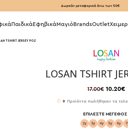
Δωρεάν μεταφορικά άνω των 50€
φικά
Παιδικά
Εφηβικά
Μαγιό
Brands
Outlet
Χειμερ
AN TSHIRT JERSEY ΡΟΖ
LOSAN TSHIRT JE
10.20
€
17.00
€
9
Προϊόντα πωλήθηκαν τα τελε
ΕΠΙΛΈΞΤΕ ΜΈΓΕΘΟΣ