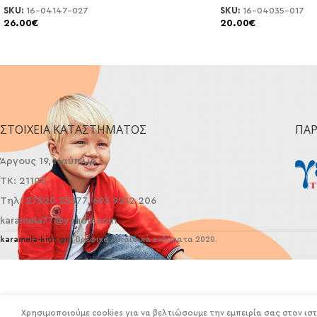
SKU:
16-04147-027
SKU:
16-04035-017
26.00
€
20.00
€
ΣΤΟΙΧΕΊΑ ΚΑΤΑΣΤΉΜΑΤΟΣ
ΠΑ
Άργους 19, Ναύπλιο
ΤΚ: 21100
Τηλ: 27520 25377, 693 9212 206
karamela77@yahoo.com
karamela-kids.gr
| Βρεφικά - παιδικά ενδύματα 2020.
Χρησιμοποιούμε cookies για να βελτιώσουμε την εμπειρία σας στον ισ