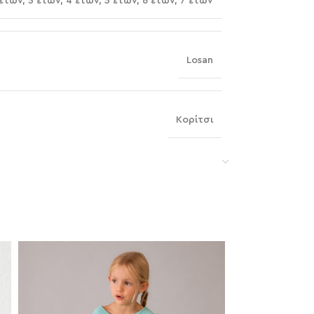
 ετών
,
3 ετών
,
4 ετών
,
5 ετών
,
6 ετών
,
7 ετών
Losan
Κορίτσι