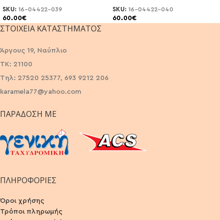
SKU:
16-04422-039
SKU:
16-04422-040
60.00
€
60.00
€
ΣΤΟΙΧΕΊΑ ΚΑΤΑΣΤΉΜΑΤΟΣ
Άργους 19, Ναύπλιο
ΤΚ: 21100
Τηλ: 27520 25377, 693 9212 206
karamela77@yahoo.com
ΠΑΡΆΔΟΣΗ ΜΕ
ΠΛΗΡΟΦΟΡΙΕΣ
Όροι χρήσης
Τρόποι πληρωμής